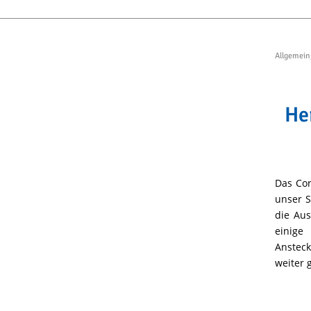
Allgemein
He
Das Cor
unser S
die Au
einige
Anstec
weiter 