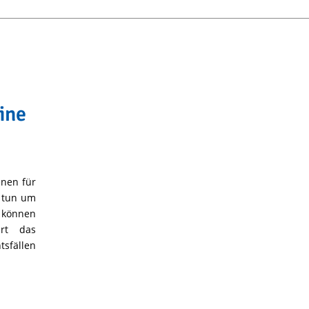
ine
enen für
n tun um
 können
ert das
sfällen