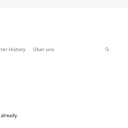
er History
Über uns
 already.