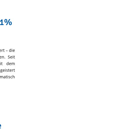
t 1%
rt – die
n. Seit
mit dem
geistert
matisch
e