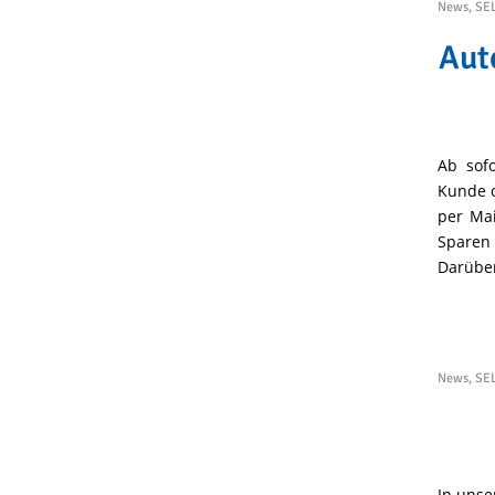
News
,
SE
Aut
Ab sofo
Kunde o
per Ma
Sparen
Darüber
News
,
SE
In unse