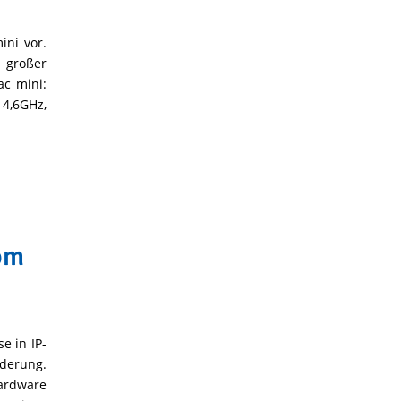
ini vor.
n großer
ac mini:
4,6GHz,
om
e in IP-
nderung.
Hardware