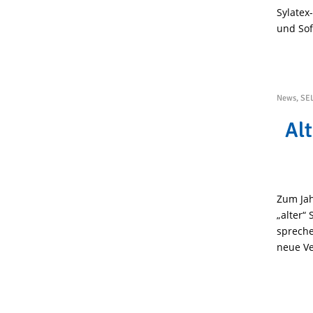
Sylatex
und Sof
News
,
SE
Alt
Zum Jah
„alter“
spreche
neue V