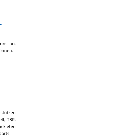
r
 uns an,
können.
rstützen
ll, TBR,
ickleten
orts: –