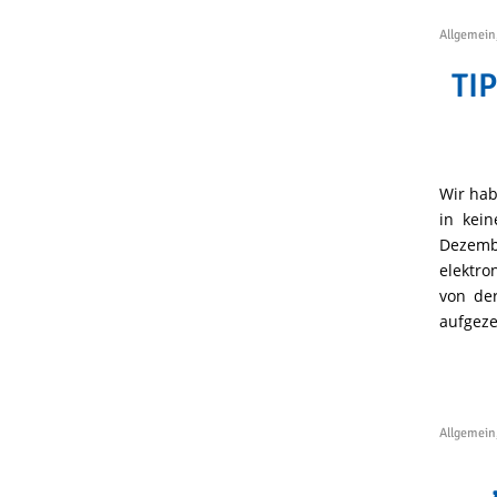
Allgemein
TIP
Wir hab
in kei
Dezemb
elektro
von de
aufgez
Allgemein