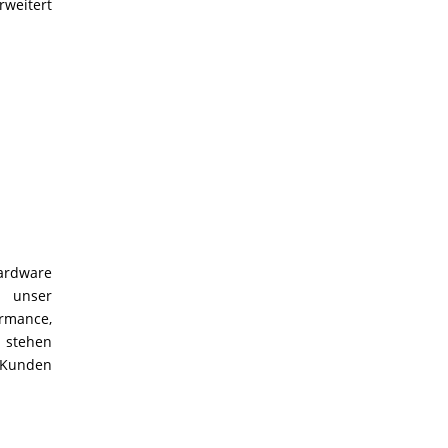
rweitert
ardware
r unser
rmance,
m stehen
 Kunden