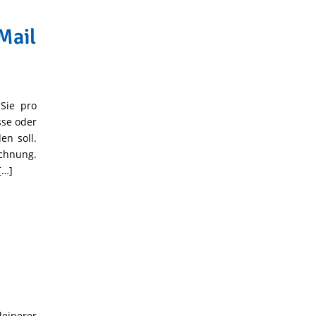
Mail
 Sie pro
sse oder
n soll.
chnung.
[…]
leinerer