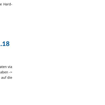
le Hard-
1.18
aten via
haben ->
 auf die