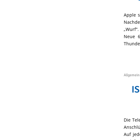
Apple s
Nachdem
„Wurf“.
Neue 6
Thunder
Allgemein
I
Die Tel
Anschlü
Auf jed