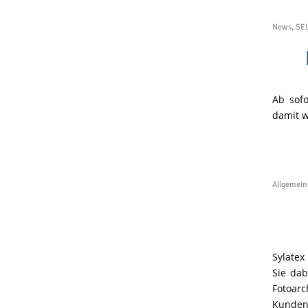
News
,
SE
Ab sofo
damit w
Allgemein
Sylatex
Sie dab
Fotoarc
Kunden