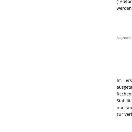
(Telefo
werden 
Allgemein
Im ers
ausget
Rechen
Stabili
nun wi
zur Ver